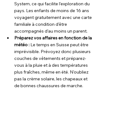
System, ce qui facilite l'exploration du 
pays. Les enfants de moins de 16 ans 
voyagent gratuitement avec une carte 
familiale à condition d'être 
accompagnés d'au moins un parent.
Préparez vos affaires en fonction de la 
météo : 
Le temps en Suisse peut être 
imprévisible. Prévoyez donc plusieurs 
couches de vêtements et préparez-
vous à la pluie et à des températures 
plus fraîches, même en été. N'oubliez 
pas la crème solaire, les chapeaux et 
de bonnes chaussures de marche.
Santé et sécurité : 
La Suisse est un 
pays très sûr, mais gardez toujours un 
œil sur vos enfants, en particulier dans 
les zones touristiques très fréquentées 
et autour des plans d'eau. Assurez-
vous d'avoir une assurance voyage qui 
couvre les urgences médicales.