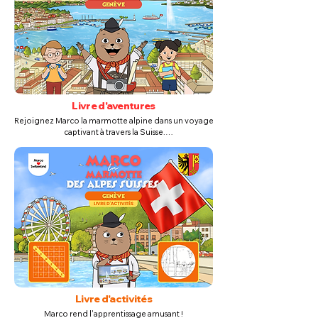
Livre d'aventures
Rejoignez Marco la marmotte alpine dans un voyage 
captivant à travers la Suisse.

Nos illustrations sont si réalistes que lorsque vous lisez 
les livres, vous et votre tout-petit avez l'impression de 
vous promener dans de superbes villes suisses. Bien 
sûr, à travers les yeux d’un explorateur de marmottes.

Cette édition est parfaite pour plonger les jeunes 
esprits dans la magie du conte et la beauté de la 
Suisse.
Livre d'activités
Marco rend l'apprentissage amusant !
