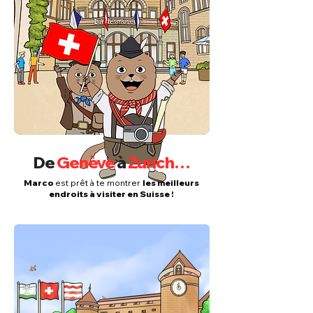
Désolé, nous n'avons ni licornes ni fées dans nos livres 
de coloriage, mais nous avons des marmottes, des 
écureuils et des girafes tout aussi mignons :)
De
Genève
à
Zurich…
Marco
est prêt à te montrer
les meilleurs
endroits à visiter en Suisse !