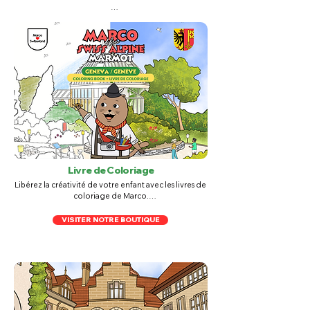
Nos cahiers d'activités sont remplis d'énigmes 
passionnants, de labyrinthes, de jeux et de défis de 
coloriage. Présentant les meilleurs endroits où aller 
en Suisse avec des enfants, ils sont également 
éducatifs et inspirants.

Parfaits pour les jeunes esprits désireux d’explorer et 
d’apprendre, ces livres promettent des heures de 
créativité engageante et de compétences en 
résolution de problèmes.
​Livre de Coloriage
Libérez la créativité de votre enfant avec les livres de 
coloriage de Marco.

Chaque page invite de jeunes artistes à ajouter leur 
VISITER NOTRE BOUTIQUE
touche de couleur aux aventures suisses de Marco.

Ce qui rend ces livres si spéciaux, c'est qu'ils donnent 
à vos enfants des endroits réels, des endroits qu'ils 
ont vus ou qu'ils pourraient voir dans le futur.
