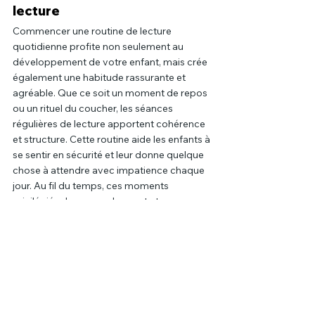
lecture
Commencer une routine de lecture 
quotidienne profite non seulement au 
développement de votre enfant, mais crée 
également une habitude rassurante et 
agréable. Que ce soit un moment de repos 
ou un rituel du coucher, les séances 
régulières de lecture apportent cohérence 
et structure. Cette routine aide les enfants à 
se sentir en sécurité et leur donne quelque 
chose à attendre avec impatience chaque 
jour. Au fil du temps, ces moments 
privilégiés de rapprochement et 
d’apprentissage se transformeront en 
souvenirs que vous allez tous les deux 
apprécier avec nostalgie. Cela aide à faire 
de la lecture une partie importante et 
normale de leur vie.
Recommandations de livres 